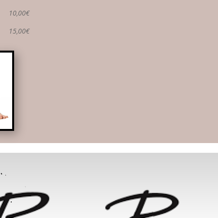
10,00€
15,0
0€