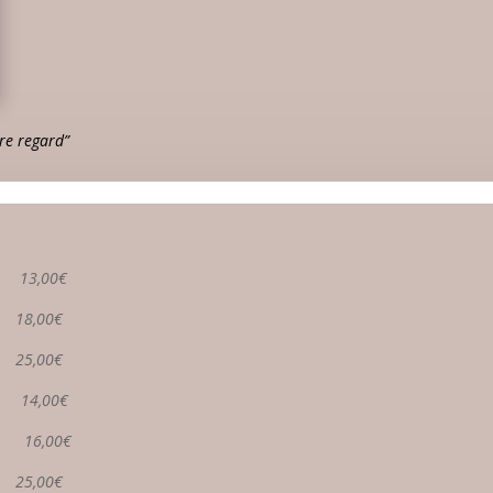
re regard”
e
13,00€
é
18,00€
l
25,00€
s
14,00€
s
1
6,00€
25,00€