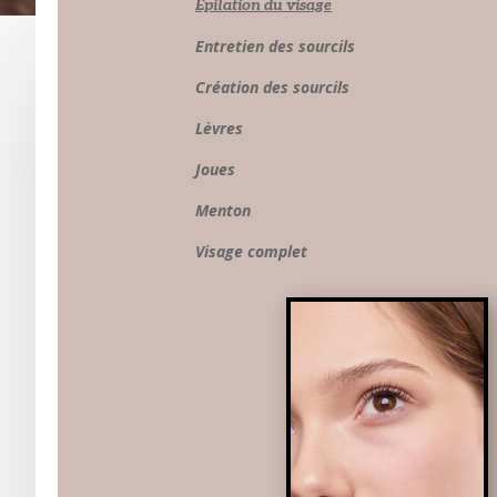
Épilation du visage
Entretien des sourci
Création des sourci
Lèvre
Joue
Mento
V
isage comple