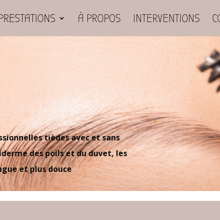
PRESTATIONS
À PROPOS
INTERVENTIONS
C
ssionnelles tièdes avec et sans
iderme des poils et du duvet, les
ongue et plus douce