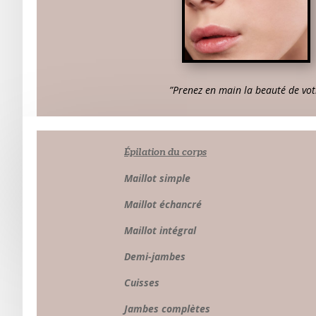
”Prenez en main la beauté de vot
Épilation du corps
Maillot simpl
Maillot échancr
Maillot intégra
Demi-jambe
Cuisse
Jambes complètes