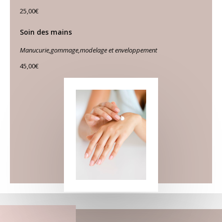
25,00€
Soin des mains
Manucurie,gommage,modelage et enveloppement
45,00€