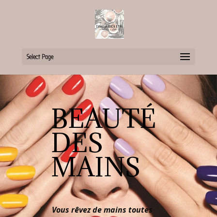
Select Page
BEAUTÉ
DES
MAINS
Vous rêvez de mains toutes