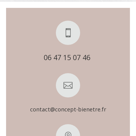

06 47 15 07 46

contact@concept-bienetre.fr